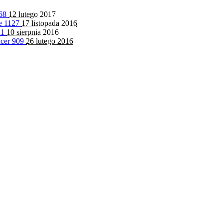
68
12 lutego 2017
fe
1127
17 listopada 2016
21
10 sierpnia 2016
ncer
909
26 lutego 2016